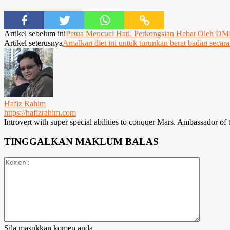
Artikel sebelum ini
Petua Mencuci Hati. Perkongsian Hebat Oleh D
Artikel seterusnya
Amalkan diet ini untuk turunkan berat badan secara
Hafiz Rahim
https://hafizrahim.com
Introvert with super special abilities to conquer Mars. Ambassador of 
TINGGALKAN MAKLUM BALAS
Sila masukkan komen anda