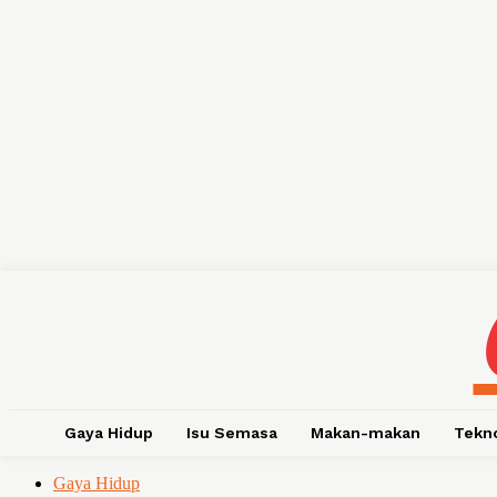
Gaya Hidup
Isu Semasa
Makan-makan
Tekn
Gaya Hidup