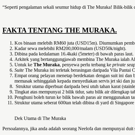
“Seperti pengalaman sekali seumur hidup di The Muraka! Bilik-bilik d
FAKTA TENTANG THE MURAKA.
Kos binaan melebih RM60 juta (USD15m). Diumumkan pembina
Kadar sewa melebihi RM200,000/malam (USD50k/night).
Dibina pada kedalaman 16.4kaki (5meter) di bawah paras laut.
Arkitek yang bertanggungjawab membina The Muraka ialah 
Untuk ke
The Muraka
, penyewa perlu terbang ke
private seap
Suite
The Muraka ini terletak berasingan daripada Vila Pantai 
Empat orang pelayan menetap berdekatan dengan suit ini dan 
memasak sehinggalah kepada menyediakan servis jet ski dan j
Struktur utama diperbuat daripada besi utuh tahan karat (stainless
Tingkat atas mempunyai 2 bilik tidur, satu bilik air dilengkap
Penghuni boleh turun ke bilik bawah paras air menggunakan tang
Struktur utama seberat 600tan telah dibina di yard di Singapor
Dek Utama di The Muraka
Persoalannya, jika anda adalah seorang Neelofa dan mempunyai duit s