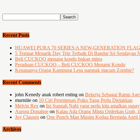
Recent Posts
HUAWEI PURA 70 SERIES:A NEW-GENERATION FLA
5 Tempat Menarik Day Trip Terbaik Di Bandar Sri Sendayan 
Beli CUCKOO menang kondo bukan mitos
Peraduan CUCKOO – Beli CUCKOO Menang Kondo
Kenapanya Orang Kampung Lesu nampak macam Zombie?
Recent Comments
john Kenedy anak robert enting
on
Bekerja Sebagai Ramp Ag
murniiie
on
10 Ciri Perempuan Psiko Yang Perlu Dielakkan
Melvin Rex
on
Ini Sunnah Nabi yang perlu kita amalkan supa
Aurora Donahoe
on
Kalau Ada Orang Minta Orderkan Grab, J
Joy Clausen
on
One Punch Man Musim Kedua Bermula April I
Archives