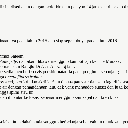
i sini disediakan dengan perkhidmatan pelayan 24 jam sehari, selain di
annya pada tahun 2015 dan siap sepenuhnya pada tahun 2016.
Ahmed Saleem.
lane jetty
, dan akan dibawa menggunakan bot laju ke The Muraka.
Conrads dan Banglo Di Atas Air yang lain.
bersedia memberi servis perkhidmatan kepada penghuni sepanjang har
uga
oncall fitness trainer
.
 steel), konkrit dan akrilik. Satu di atas paras air dan satu lagi di bawa
 tab air dengan pemandangan laut, dek yang mengadap sunset dan juga kol
ga spiral atau lif.
e dan dihantar ke lokasi sebenar menggunakan kapal dan kren khas.
elebat itu, adakah anda sanggup berbelanja sebanyak itu untuk satu pe