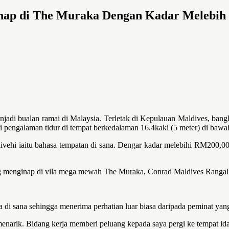
ginap di The Muraka Dengan Kadar Melebi
i bualan ramai di Malaysia. Terletak di Kepulauan Maldives, bangl
 pengalaman tidur di tempat berkedalaman 16.4kaki (5 meter) di bawah
vehi iaitu bahasa tempatan di sana. Dengar kadar melebihi RM200,00
ng menginap di vila mega mewah The Muraka, Conrad Maldives Rangali
 sana sehingga menerima perhatian luar biasa daripada peminat yang t
enarik. Bidang kerja memberi peluang kepada saya pergi ke tempat id