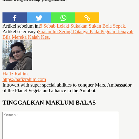
Artikel sebelum ini
5 Sebab Lelaki Sukakan Sukan Bola Sepak.
Artikel seterusnya
Soalan Ini Sering Ditanya Pada Peguam Jenayah
Bila Mereka Kalah Kes.
Hafiz Rahim
https://hafizrahim.com
Introvert with super special abilities to conquer Mars. Ambassador
of the Planet Vegeta and alliance to the Autobot.
TINGGALKAN MAKLUM BALAS