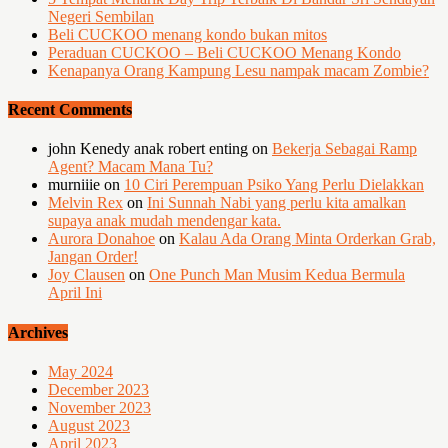
Negeri Sembilan
Beli CUCKOO menang kondo bukan mitos
Peraduan CUCKOO – Beli CUCKOO Menang Kondo
Kenapanya Orang Kampung Lesu nampak macam Zombie?
Recent Comments
john Kenedy anak robert enting
on
Bekerja Sebagai Ramp
Agent? Macam Mana Tu?
murniiie
on
10 Ciri Perempuan Psiko Yang Perlu Dielakkan
Melvin Rex
on
Ini Sunnah Nabi yang perlu kita amalkan
supaya anak mudah mendengar kata.
Aurora Donahoe
on
Kalau Ada Orang Minta Orderkan Grab,
Jangan Order!
Joy Clausen
on
One Punch Man Musim Kedua Bermula
April Ini
Archives
May 2024
December 2023
November 2023
August 2023
April 2023