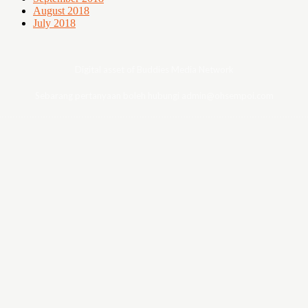
August 2018
July 2018
Digital asset of Buddies Media Network
Sebarang pertanyaan boleh hubungi admin@ohsempoi.com