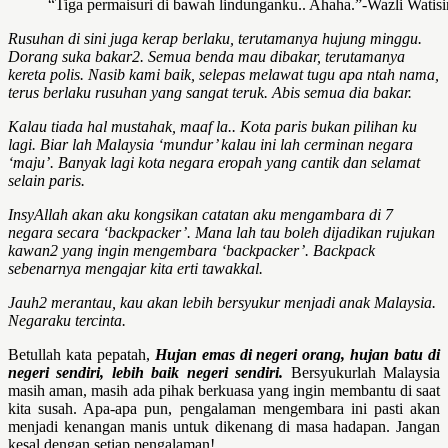
“Tiga permaisuri di bawah lindunganku.. Ahaha.”-Wazli Watisi
Rusuhan di sini juga kerap berlaku, terutamanya hujung minggu.
Dorang suka bakar2. Semua benda mau dibakar, terutamanya
kereta polis. Nasib kami baik, selepas melawat tugu apa ntah nama,
terus berlaku rusuhan yang sangat teruk. Abis semua dia bakar.
Kalau tiada hal mustahak, maaf la.. Kota paris bukan pilihan ku
lagi. Biar lah Malaysia ‘mundur’ kalau ini lah cerminan negara
‘maju’. Banyak lagi kota negara eropah yang cantik dan selamat
selain paris.
InsyAllah akan aku kongsikan catatan aku mengambara di 7
negara secara ‘backpacker’. Mana lah tau boleh dijadikan rujukan
kawan2 yang ingin mengembara ‘backpacker’. Backpack
sebenarnya mengajar kita erti tawakkal.
Jauh2 merantau, kau akan lebih bersyukur menjadi anak Malaysia.
Negaraku tercinta.
Betullah kata pepatah,
Hujan emas di negeri orang, hujan batu di
negeri sendiri, lebih baik negeri sendiri.
Bersyukurlah Malaysia
masih aman, masih ada pihak berkuasa yang ingin membantu di saat
kita susah. Apa-apa pun, pengalaman mengembara ini pasti akan
menjadi kenangan manis untuk dikenang di masa hadapan. Jangan
kesal dengan setiap pengalaman!