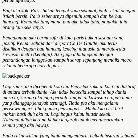
penuh tipu daya.
Bagi aku kota Paris bukan tempat yang selamat, jauh sekali dengan
istilah bersih. Paris sebenarnya dipenuhi sampah dan berbau
hancing. Romantik tang mana pun aku tidak tahu, mungkin lain
orang lain seleranya.
Pengalaman aku bermusafir di kota paris bukan sesuatu yang
positif. Keluar sahaja dari airport Ch De Gaulle, aku terus
disajikan dengan bau hancing kencing manusia di merata-rata
kawasan metro (keretapi). Aku juga dihidangkan dengan
pemandangan longgokan sampah sarap sepanjang menaiki metro
selama beberapa hari di paris.
Lagi sadis, aku dicopet di kota ini. Penyeluk saku di kota ini diiktiraf
di antara terbaik dunia. Aku tidak bersedia sampai tahap dunia
masa tu, kerana aku juga pernah sampai di kawasan eropah timur
yang dianggap jenayah tertinggi. Tiada pla aku mengalami
peristiwa ngeri. Jibai punya penyangak… Minta2 ko cirit birit
makan hasil duit aku tu. Lagi bagus kalau buasir sekali..
(Alhamdulillah kerana hatiku tergerak untuk menginsurankan
semua yang aku bawa).
Pada rakan-rakan yang ingin mengembara, belilah insuran sebagai