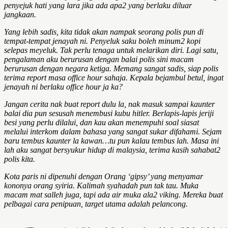
penyejuk hati yang lara jika ada apa2 yang berlaku diluar
jangkaan.
Yang lebih sadis, kita tidak akan nampak seorang polis pun di
tempat-tempat jenayah ni. Penyeluk saku boleh minum2 kopi
selepas meyeluk. Tak perlu tenaga untuk melarikan diri. Lagi satu,
pengalaman aku berurusan dengan balai polis sini macam
berurusan dengan negara ketiga. Memang sangat sadis, siap polis
terima report masa office hour sahaja. Kepala bejambul betul, ingat
jenayah ni berlaku office hour ja ka?
Jangan cerita nak buat report dulu la, nak masuk sampai kaunter
balai dia pun sesusah menembusi kubu hitler. Berlapis-lapis jeriji
besi yang perlu dilalui, dan kau akan menempuhi soal siasat
melalui interkom dalam bahasa yang sangat sukar difahami. Sejam
baru tembus kaunter la kawan…tu pun kalau tembus lah. Masa ini
lah aku sangat bersyukur hidup di malaysia, terima kasih sahabat2
polis kita.
Kota paris ni dipenuhi dengan Orang ‘gipsy’ yang menyamar
kononya orang syiria. Kalimah syahadah pun tak tau. Muka
macam mat salleh juga, tapi ada air muka ala2 viking. Mereka buat
pelbagai cara penipuan, target utama adalah pelancong.