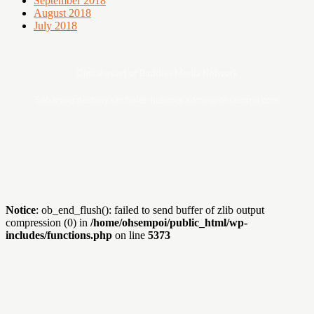
September 2018
August 2018
July 2018
Digital asset of Buddies Media Network
Sebarang pertanyaan boleh hubungi admin@ohsempoi.com
Notice
: ob_end_flush(): failed to send buffer of zlib output
compression (0) in
/home/ohsempoi/public_html/wp-
includes/functions.php
on line
5373