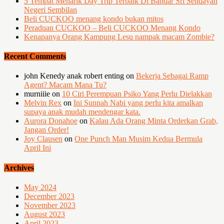
5 Tempat Menarik Day Trip Terbaik Di Bandar Sri Sendayan
Negeri Sembilan
Beli CUCKOO menang kondo bukan mitos
Peraduan CUCKOO – Beli CUCKOO Menang Kondo
Kenapanya Orang Kampung Lesu nampak macam Zombie?
Recent Comments
john Kenedy anak robert enting
on
Bekerja Sebagai Ramp
Agent? Macam Mana Tu?
murniiie
on
10 Ciri Perempuan Psiko Yang Perlu Dielakkan
Melvin Rex
on
Ini Sunnah Nabi yang perlu kita amalkan
supaya anak mudah mendengar kata.
Aurora Donahoe
on
Kalau Ada Orang Minta Orderkan Grab,
Jangan Order!
Joy Clausen
on
One Punch Man Musim Kedua Bermula
April Ini
Archives
May 2024
December 2023
November 2023
August 2023
April 2023