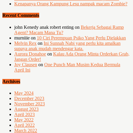
Kenapanya Orang Kampung Lesu nampak macam Zombie?
Recent Comments
john Kenedy anak robert enting
on
Bekerja Sebagai Ramp
Agent? Macam Mana Tu?
murniiie
on
10 Ciri Perempuan Psiko Yang Perlu Dielakkan
Melvin Rex
on
Ini Sunnah Nabi yang perlu kita amalkan
supaya anak mudah mendengar kata.
Aurora Donahoe
on
Kalau Ada Orang Minta Orderkan Grab,
Jangan Order!
Joy Clausen
on
One Punch Man Musim Kedua Bermula
April Ini
Archives
May 2024
December 2023
November 2023
August 2023
April 2023
May 2022
April 2022
March 2022