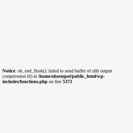
Digital asset of Buddies Media Network
Sebarang pertanyaan boleh hubungi admin@ohsempoi.com
Notice
: ob_end_flush(): failed to send buffer of zlib output
compression (0) in
/home/ohsempoi/public_html/wp-
includes/functions.php
on line
5373