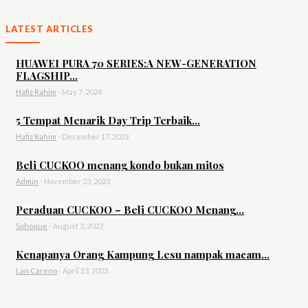
LATEST ARTICLES
HUAWEI PURA 70 SERIES:A NEW-GENERATION
FLAGSHIP...
Hafiz Rahim
-
May 7, 2024
5 Tempat Menarik Day Trip Terbaik...
Hafiz Rahim
-
December 17, 2023
Beli CUCKOO menang kondo bukan mitos
Admin
-
November 23, 2023
Peraduan CUCKOO – Beli CUCKOO Menang...
Sohoque
-
August 3, 2023
Kenapanya Orang Kampung Lesu nampak macam...
Lan Careno
-
April 13, 2023