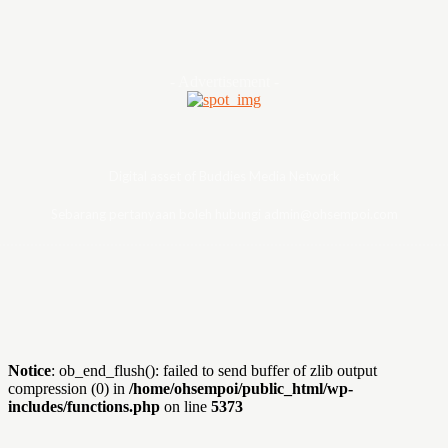
- Advertisement -
Digital asset of Buddies Media Network
Sebarang pertanyaan boleh hubungi admin@ohsempoi.com
Notice
: ob_end_flush(): failed to send buffer of zlib output
compression (0) in
/home/ohsempoi/public_html/wp-
includes/functions.php
on line
5373