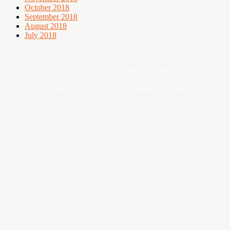
October 2018
September 2018
August 2018
July 2018
Digital asset of Buddies Media Network
Sebarang pertanyaan boleh hubungi admin@ohsempoi.com