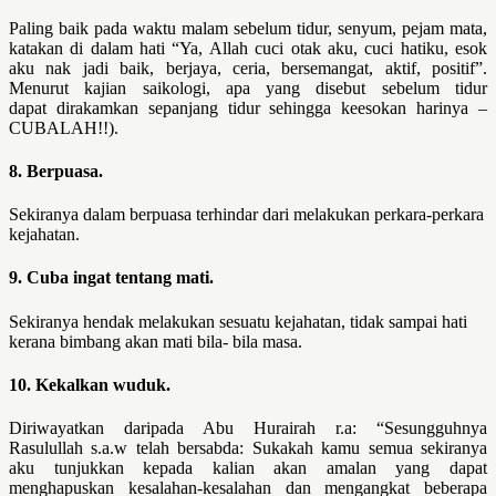
Paling baik pada waktu malam sebelum
tidur, senyum, pejam mata,
katakan di dalam hati “Ya, Allah cuci otak aku,
cuci hatiku, esok
aku nak jadi baik, berjaya, ceria, bersemangat, aktif,
positif”.
Menurut kajian saikologi, apa yang disebut sebelum tidur
dapat
dirakamkan sepanjang tidur sehingga keesokan harinya –
CUBALAH!!).
8. Berpuasa.
Sekiranya dalam berpuasa terhindar dari melakukan
perkara-perkara
kejahatan.
9. Cuba ingat tentang mati.
Sekiranya hendak melakukan sesuatu
kejahatan, tidak sampai hati
kerana bimbang akan mati bila- bila masa.
10. Kekalkan wuduk.
Diriwayatkan daripada Abu Hurairah r.a: “Sesungguhnya
Rasulullah s.a.w telah bersabda: Sukakah kamu semua sekiranya
aku tunjukkan kepada kalian akan amalan yang dapat
menghapuskan kesalahan-kesalahan dan mengangkat beberapa