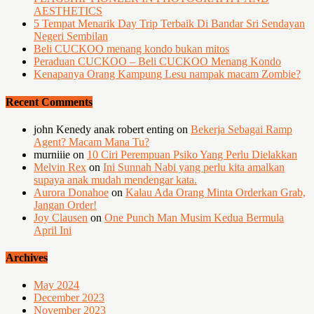
AESTHETICS
5 Tempat Menarik Day Trip Terbaik Di Bandar Sri Sendayan
Negeri Sembilan
Beli CUCKOO menang kondo bukan mitos
Peraduan CUCKOO – Beli CUCKOO Menang Kondo
Kenapanya Orang Kampung Lesu nampak macam Zombie?
Recent Comments
john Kenedy anak robert enting
on
Bekerja Sebagai Ramp
Agent? Macam Mana Tu?
murniiie
on
10 Ciri Perempuan Psiko Yang Perlu Dielakkan
Melvin Rex
on
Ini Sunnah Nabi yang perlu kita amalkan
supaya anak mudah mendengar kata.
Aurora Donahoe
on
Kalau Ada Orang Minta Orderkan Grab,
Jangan Order!
Joy Clausen
on
One Punch Man Musim Kedua Bermula
April Ini
Archives
May 2024
December 2023
November 2023