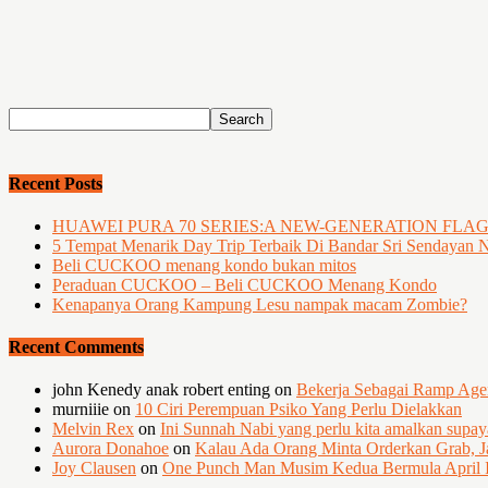
Recent Posts
HUAWEI PURA 70 SERIES:A NEW-GENERATION FLA
5 Tempat Menarik Day Trip Terbaik Di Bandar Sri Sendayan 
Beli CUCKOO menang kondo bukan mitos
Peraduan CUCKOO – Beli CUCKOO Menang Kondo
Kenapanya Orang Kampung Lesu nampak macam Zombie?
Recent Comments
john Kenedy anak robert enting
on
Bekerja Sebagai Ramp Ag
murniiie
on
10 Ciri Perempuan Psiko Yang Perlu Dielakkan
Melvin Rex
on
Ini Sunnah Nabi yang perlu kita amalkan supa
Aurora Donahoe
on
Kalau Ada Orang Minta Orderkan Grab, J
Joy Clausen
on
One Punch Man Musim Kedua Bermula April I