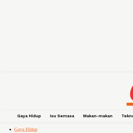
Gaya Hidup
Isu Semasa
Makan-makan
Tekn
Gaya Hidup