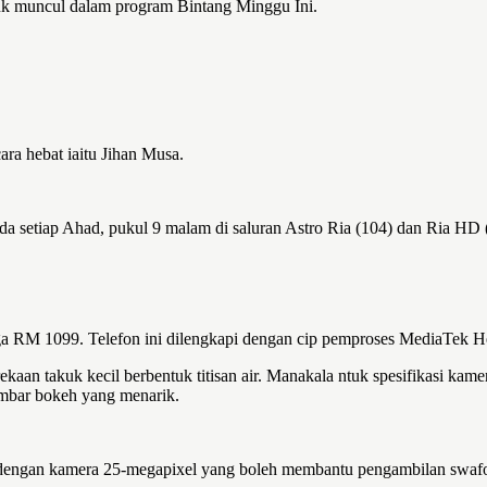
tuk muncul dalam program Bintang Minggu Ini.
ra hebat iaitu Jihan Musa.
da setiap Ahad, pukul 9 malam di saluran Astro Ria (104) dan Ria HD
harga RM 1099. Telefon ini dilengkapi dengan cip pemproses MediaTe
ekaan takuk kecil berbentuk titisan air. Manakala ntuk spesifikasi k
mbar bokeh yang menarik.
n dengan kamera 25-megapixel yang boleh membantu pengambilan swafoto 