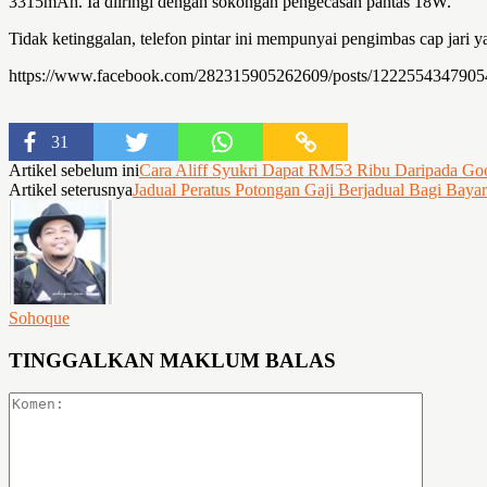
3315mAh. Ia diiringi dengan sokongan pengecasan pantas 18W.
Tidak ketinggalan, telefon pintar ini mempunyai pengimbas cap jari y
https://www.facebook.com/282315905262609/posts/1222554347905
31
Artikel sebelum ini
Cara Aliff Syukri Dapat RM53 Ribu Daripada Go
Artikel seterusnya
Jadual Peratus Potongan Gaji Berjadual Bagi Bay
Sohoque
TINGGALKAN MAKLUM BALAS