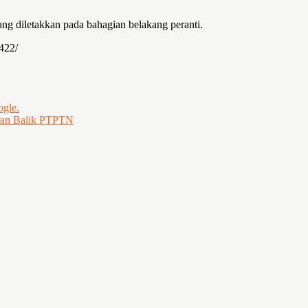
ang diletakkan pada bahagian belakang peranti.
422/
ogle.
aran Balik PTPTN