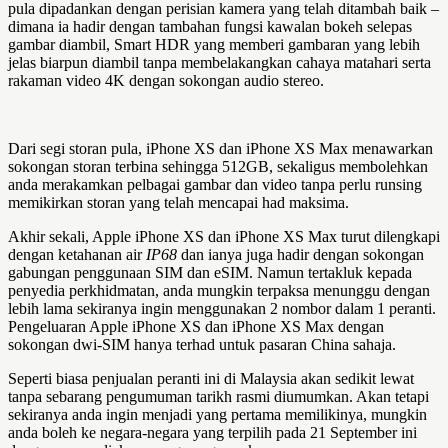
pula dipadankan dengan perisian kamera yang telah ditambah baik –
dimana ia hadir dengan tambahan fungsi kawalan bokeh selepas
gambar diambil, Smart HDR yang memberi gambaran yang lebih
jelas biarpun diambil tanpa membelakangkan cahaya matahari serta
rakaman video 4K dengan sokongan audio stereo.
Dari segi storan pula, iPhone XS dan iPhone XS Max menawarkan
sokongan storan terbina sehingga 512GB, sekaligus membolehkan
anda merakamkan pelbagai gambar dan video tanpa perlu runsing
memikirkan storan yang telah mencapai had maksima.
Akhir sekali, Apple iPhone XS dan iPhone XS Max turut dilengkapi
dengan ketahanan air
IP68
dan ianya juga hadir dengan sokongan
gabungan penggunaan SIM dan eSIM. Namun tertakluk kepada
penyedia perkhidmatan, anda mungkin terpaksa menunggu dengan
lebih lama sekiranya ingin menggunakan 2 nombor dalam 1 peranti.
Pengeluaran Apple iPhone XS dan iPhone XS Max dengan
sokongan dwi-SIM hanya terhad untuk pasaran China sahaja.
Seperti biasa penjualan peranti ini di Malaysia akan sedikit lewat
tanpa sebarang pengumuman tarikh rasmi diumumkan. Akan tetapi
sekiranya anda ingin menjadi yang pertama memilikinya, mungkin
anda boleh ke negara-negara yang terpilih pada 21 September ini