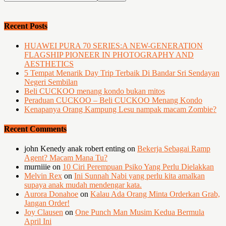
Recent Posts
HUAWEI PURA 70 SERIES:A NEW-GENERATION
FLAGSHIP PIONEER IN PHOTOGRAPHY AND
AESTHETICS
5 Tempat Menarik Day Trip Terbaik Di Bandar Sri Sendayan
Negeri Sembilan
Beli CUCKOO menang kondo bukan mitos
Peraduan CUCKOO – Beli CUCKOO Menang Kondo
Kenapanya Orang Kampung Lesu nampak macam Zombie?
Recent Comments
john Kenedy anak robert enting
on
Bekerja Sebagai Ramp
Agent? Macam Mana Tu?
murniiie
on
10 Ciri Perempuan Psiko Yang Perlu Dielakkan
Melvin Rex
on
Ini Sunnah Nabi yang perlu kita amalkan
supaya anak mudah mendengar kata.
Aurora Donahoe
on
Kalau Ada Orang Minta Orderkan Grab,
Jangan Order!
Joy Clausen
on
One Punch Man Musim Kedua Bermula
April Ini