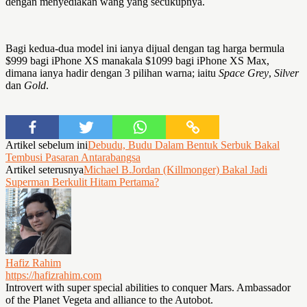
dengan menyediakan wang yang secukupnya.
Bagi kedua-dua model ini ianya dijual dengan tag harga bermula
$999 bagi iPhone XS manakala $1099 bagi iPhone XS Max,
dimana ianya hadir dengan 3 pilihan warna; iaitu
Space Grey
,
Silver
dan
Gold
.
Artikel sebelum ini
Debudu, Budu Dalam Bentuk Serbuk Bakal
Tembusi Pasaran Antarabangsa
Artikel seterusnya
Michael B.Jordan (Killmonger) Bakal Jadi
Superman Berkulit Hitam Pertama?
Hafiz Rahim
https://hafizrahim.com
Introvert with super special abilities to conquer Mars. Ambassador
of the Planet Vegeta and alliance to the Autobot.