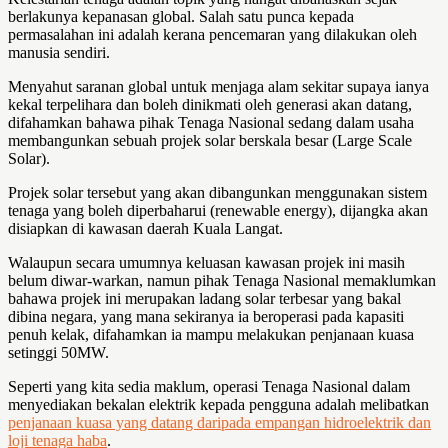
berlakunya kepanasan global. Salah satu punca kepada
permasalahan ini adalah kerana pencemaran yang dilakukan oleh
manusia sendiri.
Menyahut saranan global untuk menjaga alam sekitar supaya ianya
kekal terpelihara dan boleh dinikmati oleh generasi akan datang,
difahamkan bahawa pihak Tenaga Nasional sedang dalam usaha
membangunkan sebuah projek solar berskala besar (Large Scale
Solar).
Projek solar tersebut yang akan dibangunkan menggunakan sistem
tenaga yang boleh diperbaharui (renewable energy), dijangka akan
disiapkan di kawasan daerah Kuala Langat.
Walaupun secara umumnya keluasan kawasan projek ini masih
belum diwar-warkan, namun pihak Tenaga Nasional memaklumkan
bahawa projek ini merupakan ladang solar terbesar yang bakal
dibina negara, yang mana sekiranya ia beroperasi pada kapasiti
penuh kelak, difahamkan ia mampu melakukan penjanaan kuasa
setinggi 50MW.
Seperti yang kita sedia maklum, operasi Tenaga Nasional dalam
menyediakan bekalan elektrik kepada pengguna adalah melibatkan
penjanaan kuasa yang datang daripada empangan hidroelektrik dan
loji tenaga haba
.