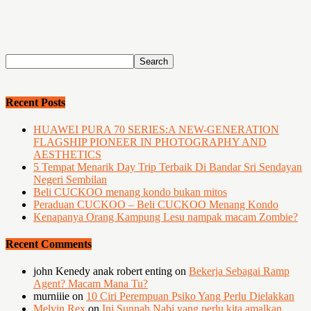
Recent Posts
HUAWEI PURA 70 SERIES:A NEW-GENERATION
FLAGSHIP PIONEER IN PHOTOGRAPHY AND
AESTHETICS
5 Tempat Menarik Day Trip Terbaik Di Bandar Sri Sendayan
Negeri Sembilan
Beli CUCKOO menang kondo bukan mitos
Peraduan CUCKOO – Beli CUCKOO Menang Kondo
Kenapanya Orang Kampung Lesu nampak macam Zombie?
Recent Comments
john Kenedy anak robert enting
on
Bekerja Sebagai Ramp
Agent? Macam Mana Tu?
murniiie
on
10 Ciri Perempuan Psiko Yang Perlu Dielakkan
Melvin Rex
on
Ini Sunnah Nabi yang perlu kita amalkan