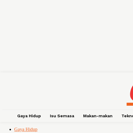
Gaya Hidup
Isu Semasa
Makan-makan
Tekn
Gaya Hidup