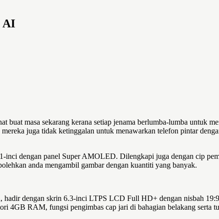
 AI
ihat buat masa sekarang kerana setiap jenama berlumba-lumba untuk m
ila mereka juga tidak ketinggalan untuk menawarkan telefon pintar den
 6.41-inci dengan panel Super AMOLED. Dilengkapi juga dengan cip 
embolehkan anda mengambil gambar dengan kuantiti yang banyak.
ah, hadir dengan skrin 6.3-inci LTPS LCD Full HD+ dengan nisbah 19
 4GB RAM, fungsi pengimbas cap jari di bahagian belakang serta tur