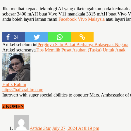
Jika melihat kepada teknologi AI yang diketengahkan pada kedua-dua p
sebesar 3400 mAH buat Vivo V11 manakala 3315 mAH buat Vivo V11i, 
anda boleh layari laman rasmi
Facebook Vivo Malaysia
atau layari l
24
Artikel sebelum ini
Perginya Satu Bakat Berharga Bolasepak Negara
Artikel seterusnya
Tips Memilih Pusat Asuhan (Taska) Untuk Anak
Hafiz Rahim
https://hafizrahim.com
Introvert with super special abilities to conquer Mars. Ambassador of 
2 KOMEN
Article Star
July 27, 2024 At 8:19 pm