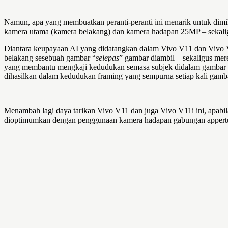
Namun, apa yang membuatkan peranti-peranti ini menarik untuk dimi
kamera utama (kamera belakang) dan kamera hadapan 25MP – sekali
Diantara keupayaan AI yang didatangkan dalam Vivo V11 dan Vivo V1
belakang sesebuah gambar “
selepas
” gambar diambil – sekaligus mer
yang membantu mengkaji kedudukan semasa subjek didalam gambar 
dihasilkan dalam kedudukan framing yang sempurna setiap kali gamba
Menambah lagi daya tarikan Vivo V11 dan juga Vivo V11i ini, apabila
dioptimumkan dengan penggunaan kamera hadapan gabungan appertur