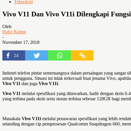
Teknologi
Vivo V11 Dan Vivo V11i Dilengkapi Fungsi
Oleh
Hafiz Rahim
-
November 17, 2018
24
Industri telefon pintar sememangnya dalam persaingan yang sangat s
untuk pengguna. Situasi ini tidak terkecuali buat jenama Vivo, apab
Vivo V11
dan juga
Vivo V11i
.
Vivo V11
melalui spesifikasi yang ditawarkan, hadir dengan skrin
yang terbina pada skrin serta storan terbina sebesar 128GB bagi m
Manakala
Vivo V11i
melalui penawaran spesifikasi yang lebih rend
setanding dengan cip pemprosesan Qualcomm Snapdragon 660, memori