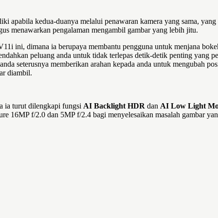
liki apabila kedua-duanya melalui penawaran kamera yang sama, yang
gus menawarkan pengalaman mengambil gambar yang lebih jitu.
1i ini, dimana ia berupaya membantu pengguna untuk menjana bokeh sec
endahkan peluang anda untuk tidak terlepas detik-detik penting yang 
anda seterusnya memberikan arahan kepada anda untuk mengubah posi
r diambil.
 ia turut dilengkapi fungsi
AI Backlight HDR
dan
AI Low Light M
e 16MP f/2.0 dan 5MP f/2.4 bagi menyelesaikan masalah gambar yan