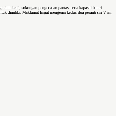
lebih kecil, sokongan pengecasan pantas, serta kapasiti bateri
k dimiliki. Maklumat lanjut mengenai kedua-dua peranti siri V ini,