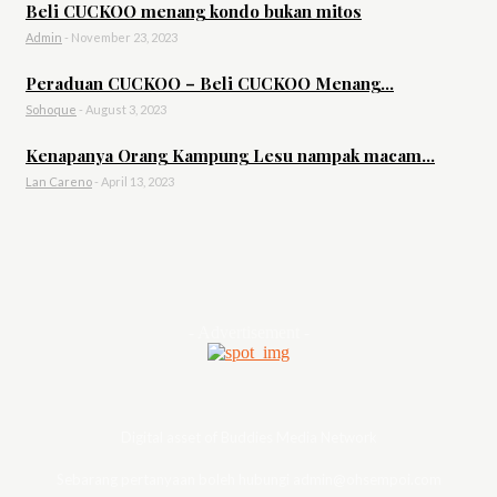
Beli CUCKOO menang kondo bukan mitos
Admin
-
November 23, 2023
Peraduan CUCKOO – Beli CUCKOO Menang...
Sohoque
-
August 3, 2023
Kenapanya Orang Kampung Lesu nampak macam...
Lan Careno
-
April 13, 2023
- Advertisement -
Digital asset of Buddies Media Network
Sebarang pertanyaan boleh hubungi admin@ohsempoi.com