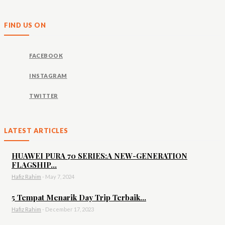
FIND US ON
FACEBOOK
INSTAGRAM
TWITTER
LATEST ARTICLES
HUAWEI PURA 70 SERIES:A NEW-GENERATION
FLAGSHIP...
Hafiz Rahim
-
May 7, 2024
5 Tempat Menarik Day Trip Terbaik...
Hafiz Rahim
-
December 17, 2023