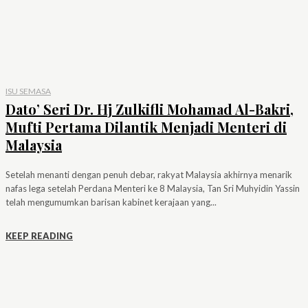
ISU SEMASA
Dato’ Seri Dr. Hj Zulkifli Mohamad Al-Bakri,
Mufti Pertama Dilantik Menjadi Menteri di
Malaysia
Setelah menanti dengan penuh debar, rakyat Malaysia akhirnya menarik
nafas lega setelah Perdana Menteri ke 8 Malaysia, Tan Sri Muhyidin Yassin
telah mengumumkan barisan kabinet kerajaan yang...
KEEP READING