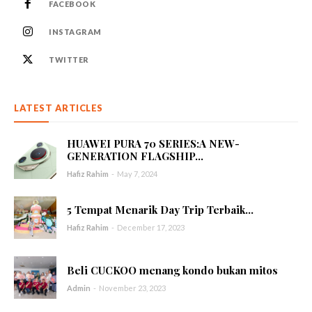
FACEBOOK
INSTAGRAM
TWITTER
LATEST ARTICLES
HUAWEI PURA 70 SERIES:A NEW-
GENERATION FLAGSHIP...
Hafiz Rahim
-
May 7, 2024
5 Tempat Menarik Day Trip Terbaik...
Hafiz Rahim
-
December 17, 2023
Beli CUCKOO menang kondo bukan mitos
Admin
-
November 23, 2023