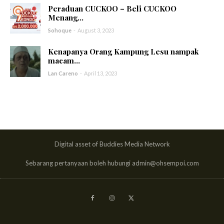
Peraduan CUCKOO – Beli CUCKOO
Menang...
Sohoque
-
August 3, 2023
Kenapanya Orang Kampung Lesu nampak
macam...
Lan Careno
-
April 13, 2023
Digital asset of Buddies Media Network
Sebarang pertanyaan boleh hubungi admin@ohsempoi.com