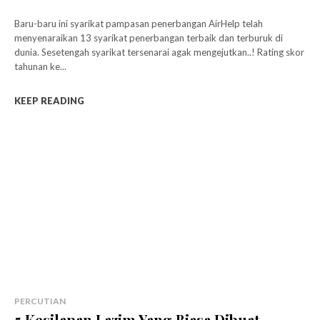
Baru-baru ini syarikat pampasan penerbangan AirHelp telah
menyenaraikan 13 syarikat penerbangan terbaik dan terburuk di
dunia. Sesetengah syarikat tersenarai agak mengejutkan..! Rating skor
tahunan ke...
KEEP READING
PERCUTIAN
5 Kesilapan Lazim Yang Biasa Dibuat