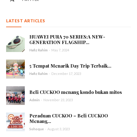
LATEST ARTICLES
HUAWEI PURA 70 SERIES:A NEW-
GENERATION FLAGSHIP...
Hafiz Rahim
-
May 7, 2024
5 Tempat Menarik Day Trip Terbaik...
Hafiz Rahim
-
December 17, 2023
Beli CUCKOO menang kondo bukan mitos
Admin
-
November 23, 2023
Peraduan CUCKOO – Beli CUCKOO
Menang...
Sohoque
-
August 3, 2023