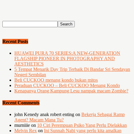
Recent Posts
HUAWEI PURA 70 SERIES:A NEW-GENERATION
FLAGSHIP PIONEER IN PHOTOGRAPHY AND
AESTHETICS
5 Tempat Menarik Day Trip Terbaik Di Bandar Sri Sendayan
Negeri Sembilan
Beli CUCKOO menang kondo bukan mitos
Peraduan CUCKOO – Beli CUCKOO Menang Kondo
Kenapanya Orang Kampung Lesu nampak macam Zombie?
Recent Comments
john Kenedy anak robert enting
on
Bekerja Sebagai Ramp
Agent? Macam Mana Tu?
murniiie
on
10 Ciri Perempuan Psiko Yang Perlu Dielakkan
Melvin Rex
on
Ini Sunnah Nabi yang perlu kita amalkan